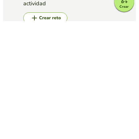
actividad
Crear
Crear reto
Top juegos
Memory
Parejas de Bonsáis
EDUCAPLAY EDUCATIONAL RESOURCES
(224)
Vive tu momento zen encontrando los bonsáis iguales
Memory
False friends
EDUCAPLAY EDUCATIONAL RESOURCES
(106)
Sorpréndete encontrando la traducción en español de estas
palabras en inglés