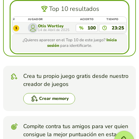
Top 10 resultados
#
JUGADOR
ACIERTO
TIEMPO
Otis Wortley
%
100
23:25
1
14 de Abril de 2025
¿Quieres aparecer en el Top 10 de este juego?
Inicia
sesión
para identificarte.
Crea tu propio juego gratis desde nuestro
creador de juegos
Crear memory
Compite contra tus amigos para ver quien
consigue la mejor puntuación en esta