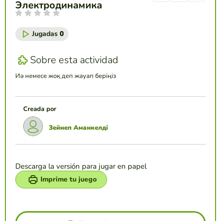
Электродинамика
Jugadas
0
Sobre esta actividad
Иә немесе жоқ деп жауап беріңіз
Creada por
Зейнеп Аманкелді
Descarga la versión para jugar en papel
Imprime tu juego