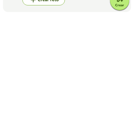
Crear
Top juegos
Crucigrama
Crucigrama caló
CAROLINA POSADA GONZÁLEZ
(5)
Actividad inclusiva para compartir con todo el alumnado
algunas palabras del vocabulario caló.
Crucigrama
El Antiguo Régimen
ELOY ANTONIO LEÓN PARRA
(12)
Crucigrama sobre el Antiguo Régimen dirigido a los
alumnos de 4º de ESO.
Crucigrama
Roca Volcanica