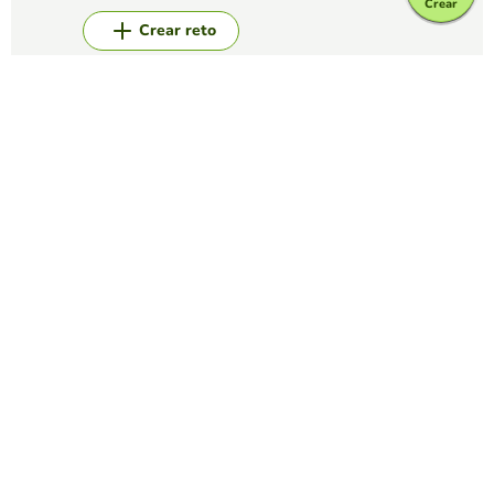
Crear
Crear reto
Top juegos
Relacionar Columnas
Identificar definiciones
ADRIANA QUINTANA
(66)
Unir con flechas
Relacionar Columnas
Las 7 maravillas del mundo
EDUCAPLAY EDUCATIONAL RESOURCES
(1801)
Empareja los nombres de las 7 maravillas del mundo
moderno con su imagen al atardecer
Relacionar Columnas