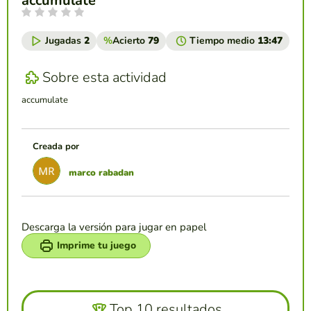
accumulate
Jugadas
2
%
Acierto
79
Tiempo medio
13:47
Sobre esta actividad
accumulate
Creada por
marco rabadan
Descarga la versión para jugar en papel
Imprime tu juego
Top 10 resultados