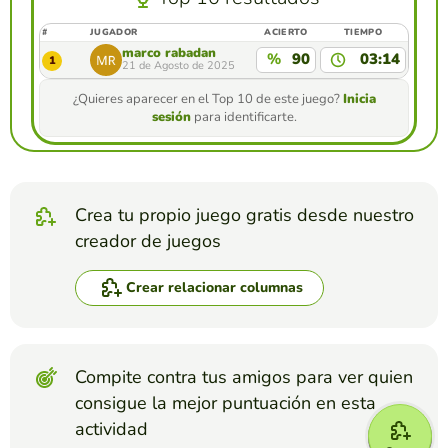
#
JUGADOR
ACIERTO
TIEMPO
marco rabadan
%
90
03:14
1
21 de Agosto de 2025
¿Quieres aparecer en el Top 10 de este juego?
Inicia
sesión
para identificarte.
Crea tu propio juego gratis desde nuestro
creador de juegos
Crear relacionar columnas
Compite contra tus amigos para ver quien
consigue la mejor puntuación en esta
actividad