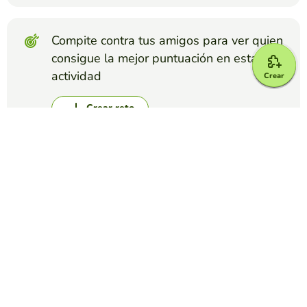
Compite contra tus amigos para ver quien
consigue la mejor puntuación en esta
actividad
Crear
Crear reto
Top juegos
Crucigrama
El Antiguo Régimen
ELOY ANTONIO LEÓN PARRA
(12)
Crucigrama sobre el Antiguo Régimen dirigido a los
alumnos de 4º de ESO.