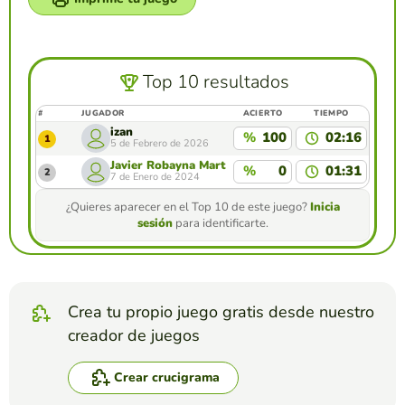
Top 10 resultados
#
JUGADOR
ACIERTO
TIEMPO
izan
%
100
02:16
1
5 de Febrero de 2026
Javier Robayna Martin
%
0
01:31
2
7 de Enero de 2024
¿Quieres aparecer en el Top 10 de este juego?
Inicia
sesión
para identificarte.
Crea tu propio juego gratis desde nuestro
creador de juegos
Crear crucigrama