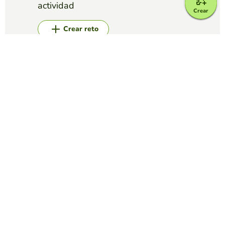
actividad
Crear
Crear reto
Top juegos
Memory
Parejas de Bonsáis
EDUCAPLAY EDUCATIONAL RESOURCES
(224)
Vive tu momento zen encontrando los bonsáis iguales
Memory
False friends
EDUCAPLAY EDUCATIONAL RESOURCES
(106)
Sorpréndete encontrando la traducción en español de estas
palabras en inglés