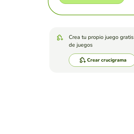
Crea tu propio juego grati
de juegos
Crear crucigrama
Top juegos
Crucigrama
Figuras Retoricas