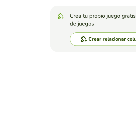
Crea tu propio juego grati
de juegos
Crear relacionar co
Top juegos
Relacionar Columnas
Identificar definiciones
ADRIANA QUINTANA
(66)
Unir con flechas