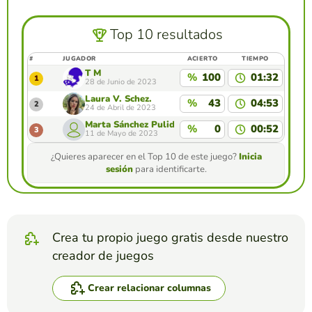
Top 10 resultados
#
JUGADOR
ACIERTO
TIEMPO
T M
%
100
01:32
1
28 de Junio de 2023
Laura V. Schez.
%
43
04:53
2
24 de Abril de 2023
Marta Sánchez Pulido
%
0
00:52
3
11 de Mayo de 2023
¿Quieres aparecer en el Top 10 de este juego?
Inicia
sesión
para identificarte.
Crea tu propio juego gratis desde nuestro
creador de juegos
Crear relacionar columnas