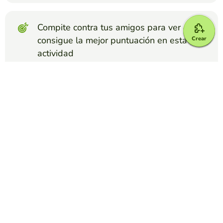
Compite contra tus amigos para ver quien
consigue la mejor puntuación en esta
Crear
actividad
Crear reto
Top juegos
Relacionar Columnas
FACTORES DE CONVERSIÓN
STELLA AREVALO
(80)
Encontrar equivalencias entre unidades de medida