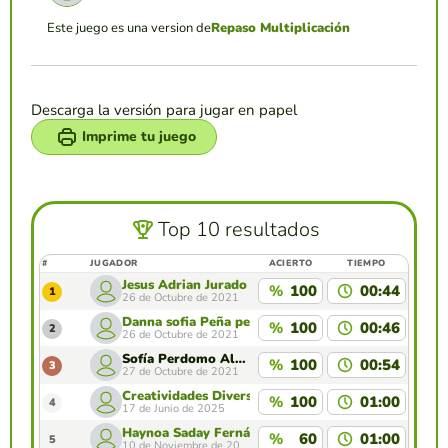
Este juego es una version de
Repaso Multiplicación
Descarga la versión para jugar en papel
Imprime tu juego
Top 10 resultados
#
JUGADOR
ACIERTO
TIEMPO
Jesus Adrian Jurado Fernandez
%
100
00:44
1
26 de Octubre de 2021
Danna sofia Peña perez
%
100
00:46
2
26 de Octubre de 2021
Sofía Perdomo Albor
%
100
00:54
3
27 de Octubre de 2021
Creatividades Diversas
%
100
01:00
4
17 de Junio de 2025
Haynoa Saday Fernández Cepeda
%
60
01:00
5
10 de Noviembre de 2021