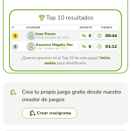
Top 10 resultados
#
JUGADOR
ACIERTO
TIEMPO
Ivan Ponce
%
0
00:44
1
14 de Octubre de 2021
Azucena Magaly Hernández Flores
%
0
01:12
2
9 de Octubre de 2021
¿Quieres aparecer en el Top 10 de este juego?
Inicia
sesión
para identificarte.
Crea tu propio juego gratis desde nuestro
creador de juegos
Crear crucigrama