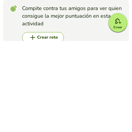
Compite contra tus amigos para ver quien
consigue la mejor puntuación en esta
actividad
Crear
Crear reto
Top juegos
Crucigrama
CRUCIGRAMAS PREFIJOS
PAOLA CHANABÁ GUTIÉRREZ
(57)
Estimado estudiante: Coloque los significados de los
prefijos mencionados en el crucigrama
Crucigrama