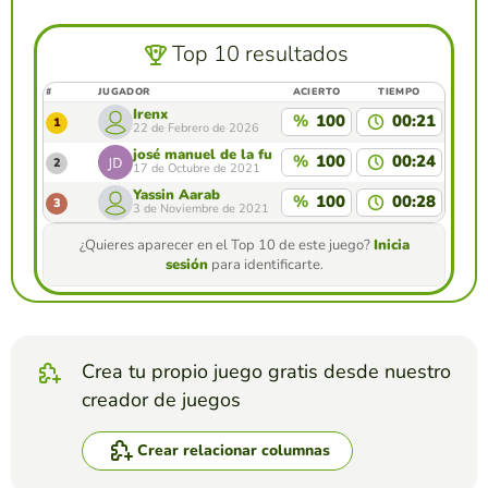
Top 10 resultados
#
JUGADOR
ACIERTO
TIEMPO
Irenx
%
100
00:21
1
22 de Febrero de 2026
josé manuel de la fuente ríos
%
100
00:24
2
17 de Octubre de 2021
Yassin Aarab
%
100
00:28
3
3 de Noviembre de 2021
¿Quieres aparecer en el Top 10 de este juego?
Inicia
sesión
para identificarte.
Crea tu propio juego gratis desde nuestro
creador de juegos
Crear relacionar columnas