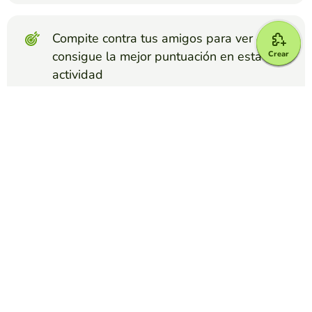
Compite contra tus amigos para ver quien
consigue la mejor puntuación en esta
Crear
actividad
Crear reto
Top juegos
Relacionar Columnas
FACTORES DE CONVERSIÓN
STELLA AREVALO
(80)
Encontrar equivalencias entre unidades de medida