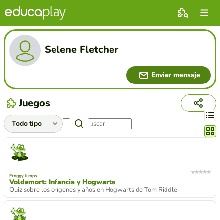
Selene Fletcher
Enviar mensaje
Juegos
Cambi
Froggy Jumps
Voldemort: Infancia y Hogwarts
Quiz sobre los orígenes y años en Hogwarts de Tom Riddle