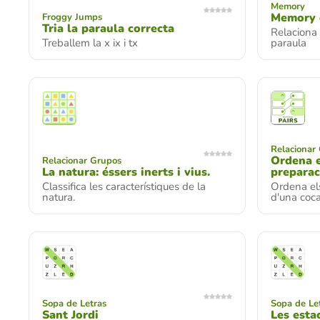
Memory
Memory d
Froggy Jumps
Tria la paraula correcta
Relaciona
Treballem la x ix i tx
paraula
Relacionar
Ordena e
Relacionar Grupos
La natura: éssers inerts i vius.
preparac
Classifica les característiques de la
Ordena els
natura.
d'una coca
Sopa de Letras
Sopa de Le
Sant Jordi
Les esta