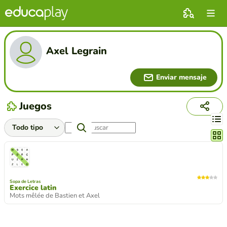
Axel Legrain
Enviar mensaje
Juegos
Cambi
Sopa de Letras
Exercice latin
Mots mêlée de Bastien et Axel