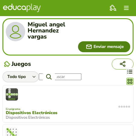
Miguel angel
Hernandez
vargas
Enviar mensaje
Juegos
Cambi
Crucigrama
Dispositivos Electrónicos
Dispositivos Electrónicos