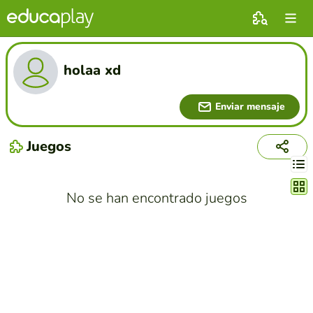
holaa xd
Enviar mensaje
Juegos
Cambi
No se han encontrado juegos