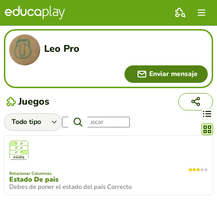
Leo Pro
Enviar mensaje
Juegos
Cambi
Relacionar Columnas
Estado De pais
Debes de poner el estado del país Correcto