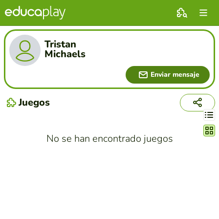
Tristan
Michaels
Enviar mensaje
Juegos
Cambi
No se han encontrado juegos