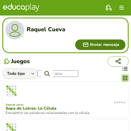
Raquel Cueva
Enviar mensaje
Juegos
Cambi
Sopa de Letras
Sopa de Letras: La Célula
Encuentra las palabras relacionadas con la célula.