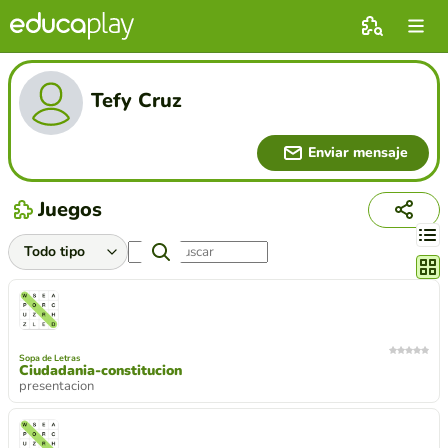
Tefy Cruz
Enviar mensaje
Juegos
Cambi
Sopa de Letras
Ciudadania-constitucion
presentacion