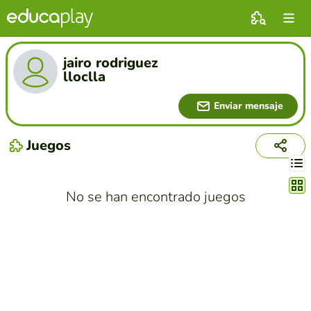
jairo rodriguez
lloclla
Enviar mensaje
Juegos
Cambi
No se han encontrado juegos