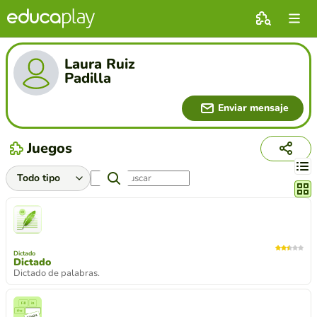
Laura Ruiz
Padilla
Enviar mensaje
Juegos
Cambi
Dictado
Dictado
Dictado de palabras.