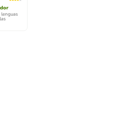
ador
s lenguas
las