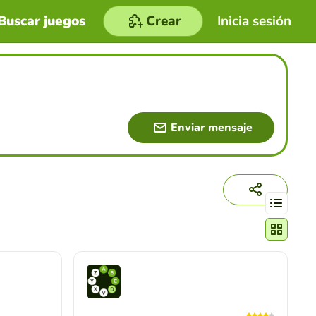
Buscar juegos
Crear
Inicia sesión
Enviar mensaje
Cambiar mo