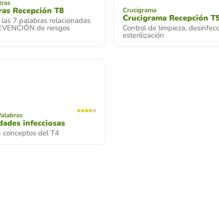
tras
ras Recepción T8
Crucigrama
Crucigrama Recepción T
las 7 palabras relacionadas
EVENCIÓN de riesgos
Control de limpieza, desinfec
esterilización
Palabras
ades infecciosas
n conceptos del T4