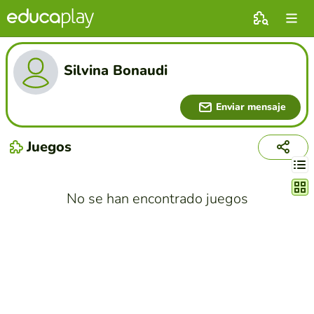
Silvina Bonaudi
Enviar mensaje
Juegos
Cambi
No se han encontrado juegos