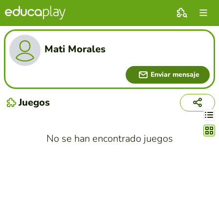
Mati Morales
Enviar mensaje
Juegos
Cambi
No se han encontrado juegos