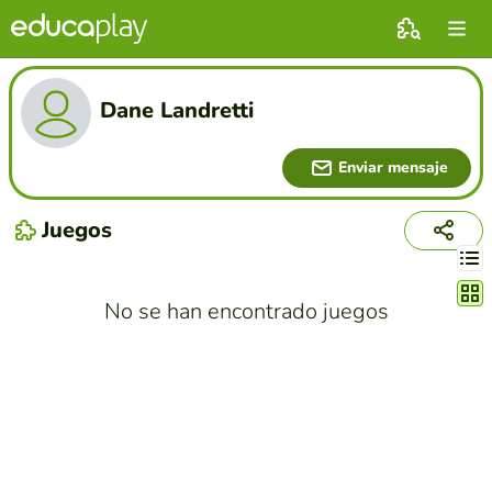
Dane Landretti
Enviar mensaje
Juegos
Cambi
No se han encontrado juegos