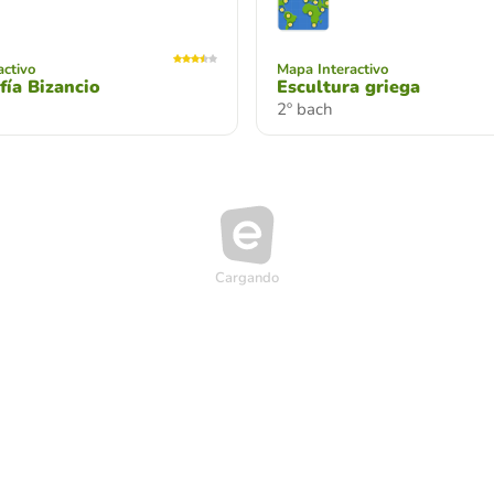
activo
Mapa Interactivo
fía Bizancio
Escultura griega
2º bach
lo XX. Primera mitad del
Test
Repaso PAU Arquitectur
l
Test visual