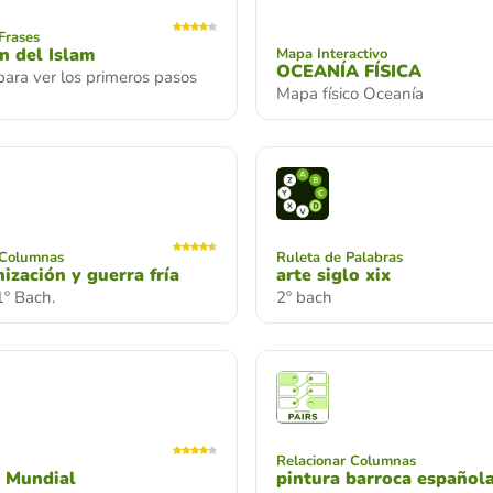
Frases
n del Islam
Mapa Interactivo
OCEANÍA FÍSICA
ara ver los primeros pasos
Mapa físico Oceanía
 Columnas
Ruleta de Palabras
ización y guerra fría
arte siglo xix
1º Bach.
2º bach
Relacionar Columnas
a Mundial
pintura barroca español