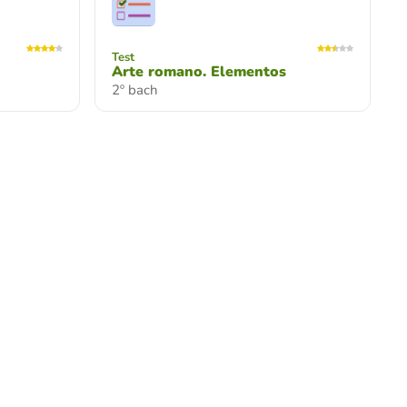
Test
Arte romano. Elementos
2º bach
Test
Repaso escultura PAU
a
Test visual para repasar historia de
escultura