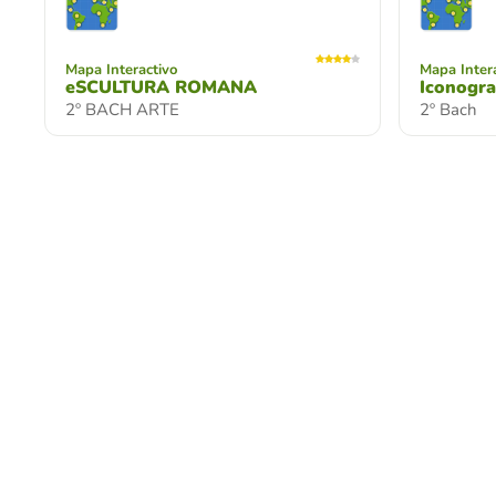
Mapa Interactivo
Mapa Inter
eSCULTURA ROMANA
Iconogra
2º BACH ARTE
2º Bach
Test
Arte sig
Mapa Interactivo
Partes de un volcán y sus form
siglo
1º ESO
Test visua