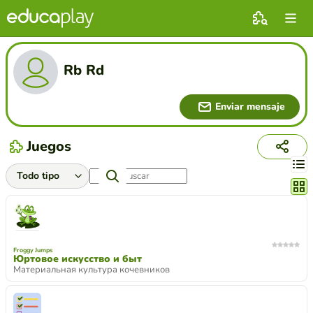
Rb Rd
Enviar mensaje
Juegos
Cambi
Froggy Jumps
Юртовое искусство и быт
Материальная культура кочевников