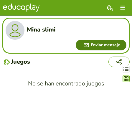
Mina slimi
Enviar mensaje
Juegos
Cambi
No se han encontrado juegos