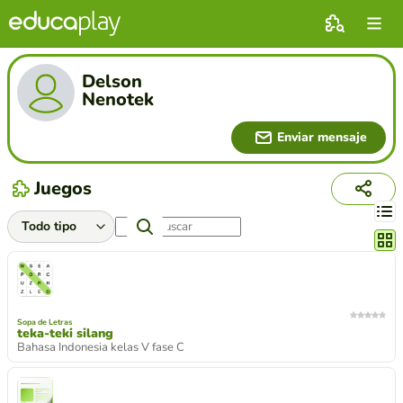
Delson
Nenotek
Enviar mensaje
Juegos
Cambi
Sopa de Letras
teka-teki silang
Bahasa Indonesia kelas V fase C