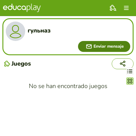
гульназ
Enviar mensaje
Juegos
Cambi
No se han encontrado juegos