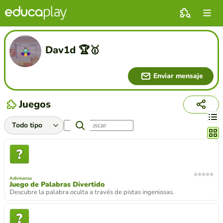
Dav1d 🏆🥇
Enviar mensaje
Juegos
Cambi
Adivinanza
Juego de Palabras Divertido
Descubre la palabra oculta a través de pistas ingeniosas.