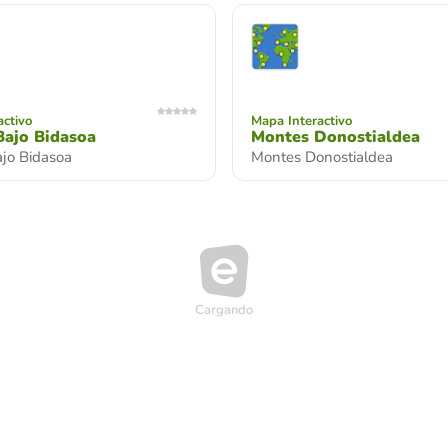
activo
Mapa Interactivo
Bajo Bidasoa
Montes Donostialdea
jo Bidasoa
Montes Donostialdea
activo
Mapa Interactivo
Tolosaldea
Playas de Guipúzcoa
losaldea
Playas de Guipúzcoa