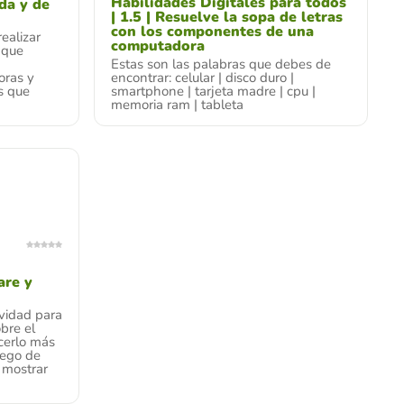
Habilidades Digitales para todos
da y de
| 1.5 | Resuelve la sopa de letras
con los componentes de una
ealizar
computadora
 que
Estas son las palabras que debes de
oras y
encontrar: celular | disco duro |
os que
smartphone | tarjeta madre | cpu |
memoria ram | tableta
are y
ividad para
bre el
cerlo más
uego de
 mostrar