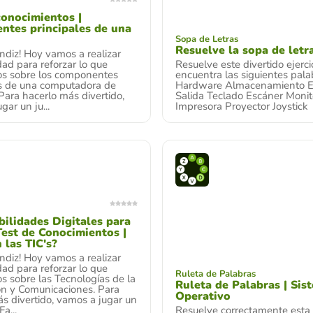
conocimientos |
tes principales de una
Sopa de Letras
Resuelve la sopa de letr
ndiz! Hoy vamos a realizar
dad para reforzar lo que
Resuelve este divertido ejerci
s sobre los componentes
encuentra las siguientes pala
es de una computadora de
Hardware Almacenamiento E
. Para hacerlo más divertido,
Salida Teclado Escáner Monit
gar un ju...
Impresora Proyector Joystick
bilidades Digitales para
Test de Conocimientos |
 las TIC's?
ndiz! Hoy vamos a realizar
dad para reforzar lo que
Ruleta de Palabras
s sobre las Tecnologías de la
Ruleta de Palabras | Sis
ón y Comunicaciones. Para
Operativo
s divertido, vamos a jugar un
a...
Resuelve correctamente esta 