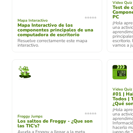
Video Quiz
Test de 
Componen
PC
Mapa Interactivo
¡Hola apre
Mapa Interactivo de los
una activi
componentes principales de una
aprendimo
computadora de escritorio
principal
Resuelve correctamente este mapa
escritorio
interactivo.
vamos a ju
Video Quiz
#01 | Ha
Todos | 
¿Qué son
¡Hola apre
una activi
Froggy Jumps
aprendimo
Los saltos de Froggy - ¿Que son
Informaci
las TIC’s?
hacerlo má
Ayuda a Froggy a llegar a la meta.
juego de "F