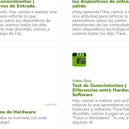
Conocimientos |
los dispositivos de entra
ivos de Entrada.
salida
diz, hoy vamos a realizar una
¡Hola aprendiz! Hoy vamos a r
para reforzar lo que
una actividad para reforzar lo
 sobre los dispositivos de
aprendimos sobre las partes
e usamos todos los días.
importantes de las computad
lo más divertido, vamos a
otros dispositivos tecnológic
ego de Fal...
usamos todos los días. Para...
Video Quiz
Test de Conocimientos |
Diferencias entre Hardw
Software
Hoy vamos a realizar una act
reforzar lo que aprendimos so
hadware y software. Para ha
a de Hardware
divertido, vamos a jugar un j
ueba tu memoria con este
"Falso o Verdadero". Te voy a
juego!
algunas af...