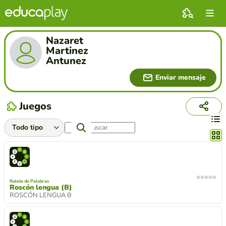
Nazaret
Martinez
Antunez
Enviar mensaje
Juegos
Cambi
Ruleta de Palabras
Roscón lengua (B)
ROSCÓN LENGUA B