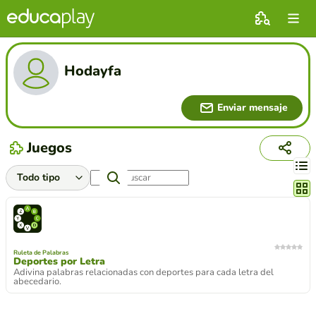
Hodayfa
Enviar mensaje
Juegos
Cambi
Ruleta de Palabras
Deportes por Letra
Adivina palabras relacionadas con deportes para cada letra del
abecedario.