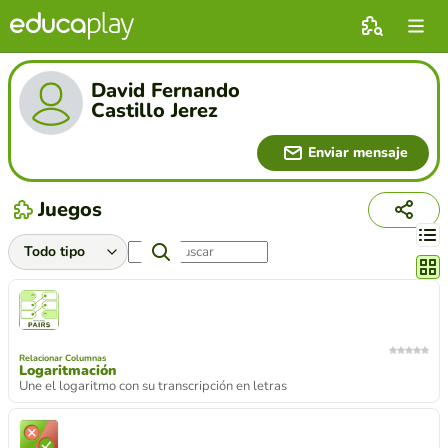
David Fernando
Castillo Jerez
Enviar mensaje
Juegos
Cambi
Relacionar Columnas
Logaritmación
Une el logaritmo con su transcripción en letras