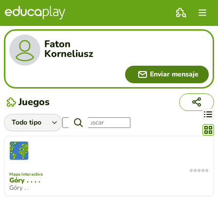
Faton
Korneliusz
Enviar mensaje
Juegos
Cambi
Mapa Interactivo
Góry . . . .
Góry . .