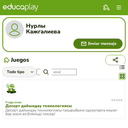
Нурлы
Кажгалиева
Enviar mensaje
Juegos
Cambi
Froggy Jumps
Десерт дайындау технологиясы
Десерт дайындау технологиясы тақырыбына сұрақтарға жауап
бер және өз біліміңді тексер!