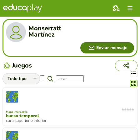
Monserratt
Martínez
Enviar mensaje
Juegos
Cambi
Mapa Interactivo
hueso temporal
cara superior e inferior