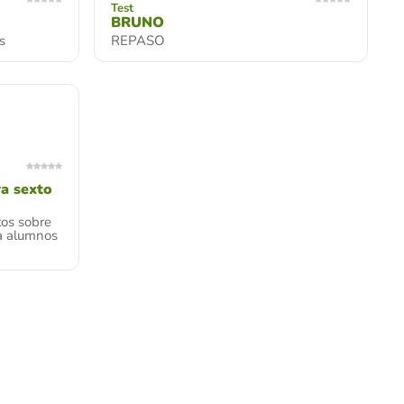
Test
BRUNO
s
REPASO
ra sexto
tos sobre
ra alumnos