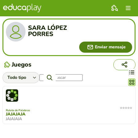
SARA LÓPEZ
PORRES
Enviar mensaje
Juegos
Cambi
Ruleta de Palabras
JAJAJAJA
JAJAJAJA