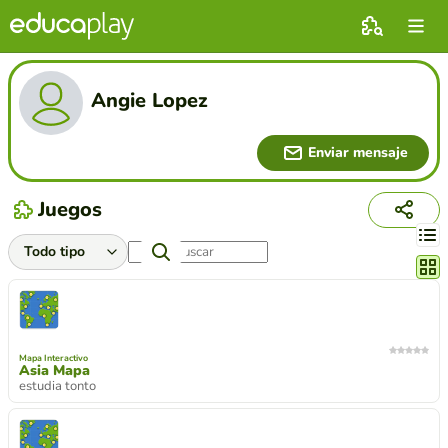
Angie Lopez
Enviar mensaje
Juegos
Cambi
Mapa Interactivo
Asia Mapa
estudia tonto