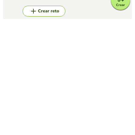
Crear
Crear reto
Top juegos
Sopa de Letras
SOPA DE LETRAS DE LA NAVIDAD
PRIMERO PRIMARIA
(181)
Busca en esta sopa de letras palabras relacionadas con la
Navidad.
Sopa de Letras
ENSOPADOS
YOFER BRYAN CALDERON HENAO
(141)
encuenta las palabras en la siguiente sopa de letras con
respecto a la fotografia