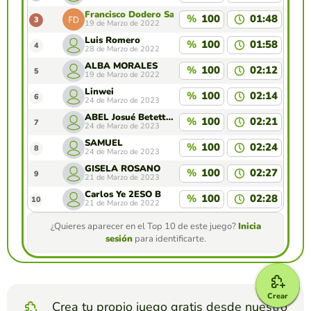
Francisco Dodero Salguero
%
100
01:48
3
19 de Marzo de 2022
Luis Romero
%
100
01:58
4
28 de Marzo de 2022
ALBA MORALES
%
100
02:12
5
19 de Marzo de 2022
Linwei
%
100
02:14
6
24 de Marzo de 2023
ABEL Josué Betetto Cozar
%
100
02:21
7
24 de Marzo de 2023
SAMUEL
%
100
02:24
8
24 de Marzo de 2023
GISELA ROSANO
%
100
02:27
9
21 de Marzo de 2023
Carlos Ye 2ESO B
%
100
02:28
10
21 de Marzo de 2022
¿Quieres aparecer en el Top 10 de este juego?
Inicia
sesión
para identificarte.
Crear
Crea tu propio juego gratis desde nuestro