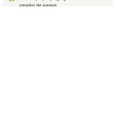
creador de juegos
Crear completar frases
Compite contra tus amigos para ver quien
consigue la mejor puntuación en esta
actividad
Crear reto
Top juegos
Completar Frases