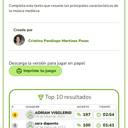
Completa este texto que resume las principales características de
la música medieva.
Creada por
Cristina Penélope Martínez Peces
Descarga la versión para jugar en papel
Imprime tu juego
Top 10 resultados
#
JUGADOR
ACIERTO
TIEMPO
ADRIÁN VISGLERIO
%
197
02:54
1
29 de Mayo de 2024
sara daponte
%
100
01:41
2
28 de Marzo de 2022