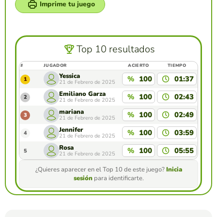
Imprime tu juego
Top 10 resultados
#
JUGADOR
ACIERTO
TIEMPO
Yessica
%
100
01:37
1
21 de Febrero de 2025
Emiliano Garza
%
100
02:43
2
21 de Febrero de 2025
mariana
%
100
02:49
3
21 de Febrero de 2025
Jennifer
%
100
03:59
4
21 de Febrero de 2025
Rosa
%
100
05:55
5
21 de Febrero de 2025
¿Quieres aparecer en el Top 10 de este juego?
Inicia
sesión
para identificarte.