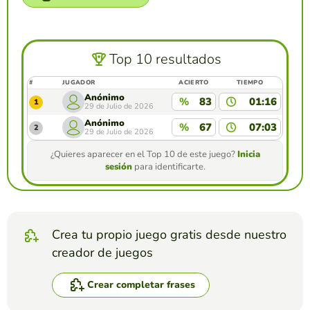
Top 10 resultados
#
JUGADOR
ACIERTO
TIEMPO
Anónimo
%
83
01:16
1
29 de Julio de 2026
Anónimo
%
67
07:03
2
29 de Julio de 2026
¿Quieres aparecer en el Top 10 de este juego?
Inicia
sesión
para identificarte.
Crea tu propio juego gratis desde nuestro
creador de juegos
Crear completar frases