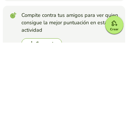
Compite contra tus amigos para ver quien
consigue la mejor puntuación en esta
actividad
Crear
Crear reto
Top juegos
Completar Frases
OPEN UP 4 - UNIT 3 GRAMMAR (Countable and
uncountable nouns)
KAREN BLIXEN
(21)
Repasamos la gramática de la unidad.