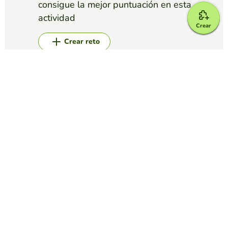
consigue la mejor puntuación en esta
actividad
Crear
Crear reto
Top juegos
Test
cuanto sabes de Futbol
HUGO ESTAY
(304)
este test esta basado en las diapositivas que pudimos ver
con anterioridad, consta de 10 preguntas las cuales tienen
alternativas para poder resolverlas.
Test
Verbos irregulares en Inglés
HÉLMER GONZÁLEZ SERRANO